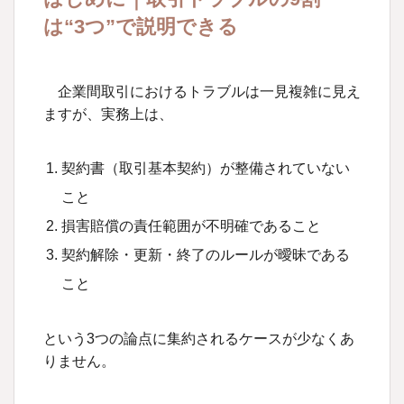
1. 契約書を作らない・取引基本契約がない
は
“3
つ
”
で説明できる
問題
よくある事例
企業間取引におけるトラブルは一見複雑に見え
2. 契約書の「責任範囲（損害賠償）」が曖
ますが、実務上は、
昧すぎる
よくある事例
契約書（取引基本契約）が整備されていない
3. 契約解除・更新・終了手続でのトラブル
こと
よくある事例
損害賠償の責任範囲が不明確であること
契約解除・更新・終了のルールが曖昧である
まとめ｜取引トラブルは「3つの整備」で大
幅に減らせる
こと
弁護士より
という
3
つの論点に集約されるケースが少なくあ
執筆者
りません。