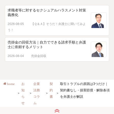
求職者等に対するセクシュアルハラスメント対策
義務化
2026-08-05
【Ｑ＆Ａ】そうだ！弁護士に聞いてみよ
う！
売掛金の回収方法｜自力でできる請求手順と弁護
士に依頼するメリット
2026-08-04
売掛金回収
home
お
企業
契
取引トラブルの原因は3つだけ｜
知
法務
約
契約書なし・損害賠償・解除条項
ら
コラ
書
を弁護士が解説
せ
ム