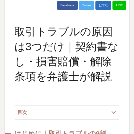
Facebook
Twitter
はてな
LINE
取引トラブルの原因
は3つだけ｜契約書な
し・損害賠償・解除
条項を弁護士が解説
目次
はじめに｜取引トラブルの
9
割は
“3
つ
”
で説明
できる
はじめに｜取引トラブルの
9
割