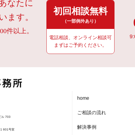
あなたに
初回相談無料
います。
（一部例外あり）
00件以上。
9:
電話相談、オンライン相談可
まずはご予約ください。
home
ご相談の流れ
ル 703
解決事例
1 601号室