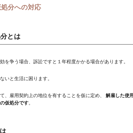
仮処分への対応
処分とは
には
への対応
処分とは
効を争う場合、訴訟ですと１年程度かかる場合があります。
ないと生活に困ります。
して、雇用契約上の地位を有することを仮に定め、
解雇した使
の仮処分です
。
は