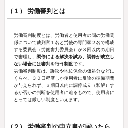
（３）労働審判の注意点
（１） 労働審判とは
（４）調停がまとまらない場合
労働審判制度とは、労働者と使用者の間の労働関
係について裁判官１名と労使の専門家２名で構成
する委員会（労働審判委員会）が３回以内の期日
で審理し、
調停による解決を試み、調停が成立し
ない場合には審判を行う制度
です。
労働審判制度は、訴訟や地位保全の仮処分などに
くらべ、３０日程度しか使用者に反論の準備期間
が与えられず、３期日以内に調停成立（和解）す
るか否かの判断を使用者に迫るもので、使用者に
とっては厳しい制度といえます。
（２） 労働審判の申立書が届いたら