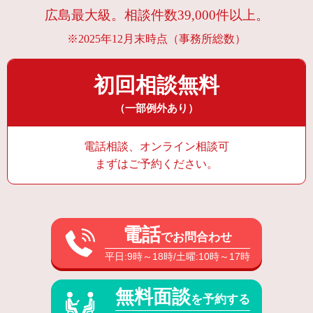
広島最大級。相談件数39,000件以上。
※2025年12月末時点（事務所総数）
初回相談無料
（一部例外あり）
電話相談、オンライン相談可
まずはご予約ください。
電話
でお問合わせ
平日:9時～18時/土曜:10時～17時
無料面談
を予約する