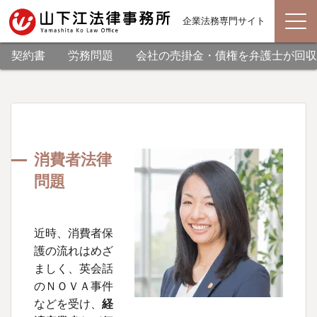
企業法務専門サイト
契約書
労務問題
会社の売掛金・債権を弁護士が回収
消費者法律
問題
近時、消費者保
護の流れはめざ
ましく、英会話
のＮＯＶＡ事件
などを受け、
経