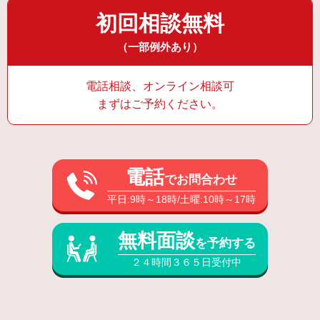
初回相談無料
（一部例外あり）
電話相談、オンライン相談可
まずはご予約ください。
電話
でお問合わせ
平日:9時～18時/土曜:10時～17時
無料面談
を予約する
２４時間３６５日受付中