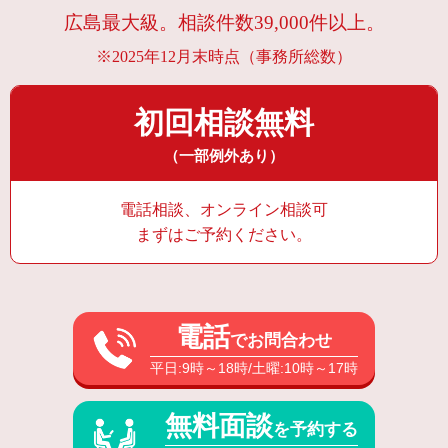
広島最大級。相談件数39,000件以上。
※2025年12月末時点（事務所総数）
初回相談無料
（一部例外あり）
電話相談、オンライン相談可
まずはご予約ください。
電話
でお問合わせ
平日:9時～18時/土曜:10時～17時
無料面談
を予約する