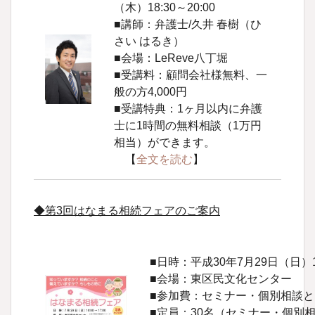
（木）18:30～20:00
■講師：弁護士/久井 春樹（ひ
さい はるき）
■会場：LeReve八丁堀
■受講料：顧問会社様無料、一
般の方4,000円
■受講特典：1ヶ月以内に弁護
士に1時間の無料相談（1万円
相当）ができます。
【
全文を読む
】
◆第3回はなまる相続フェアのご案内
■日時：平成30年7月29日（日）
■会場：東区民文化センター
■参加費：セミナー・個別相談
■定員：30名（セミナー・個別