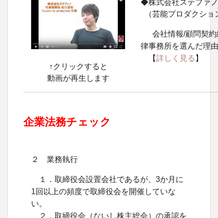
◆株式会社ステファノ
（芸能プロダクション
会社情報/顧問契約
律事務所を選んだ理
【
詳しく見る
】
↑クリックすると
動画が再生します
企業法務チェック
２ 業務執行
１．取締役会設置会社であるが、3か月に
1回以上の頻度で取締役会を開催していな
い。
２．取締役会（ないし株主総会）の承認を