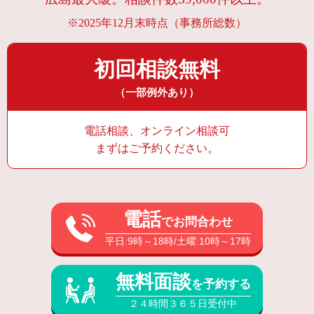
※2025年12月末時点（事務所総数）
初回相談無料
（一部例外あり）
電話相談、オンライン相談可
まずはご予約ください。
電話
でお問合わせ
平日:9時～18時/土曜:10時～17時
無料面談
を予約する
２４時間３６５日受付中