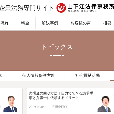
企業法務専門サイト
の流れ
料金
解決事例
お客様の声
概要
トピックス
念
個人情報保護方針
社会貢献活動
売掛金の回収方法｜自力でできる請求手
順と弁護士に依頼するメリット
聞
2026 08/04
売掛金回収