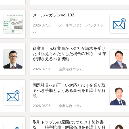
メールマガジンvol.103
2026 07/08
メールマガジン バックナン
バー
従業員・元従業員から会社が請求を受け
たり訴えられたりした場合の対応 ―企業
が押さえるべき初動―
2026 07/01
企業法務コラム
問題社員への正しい対応とは｜企業が取
るべき手順とよくある事例を弁護士が解
説
2026 06/05
企業法務コラム
取引トラブルの原因は3つだけ｜契約書
なし・損害賠償・解除条項を弁護士が解