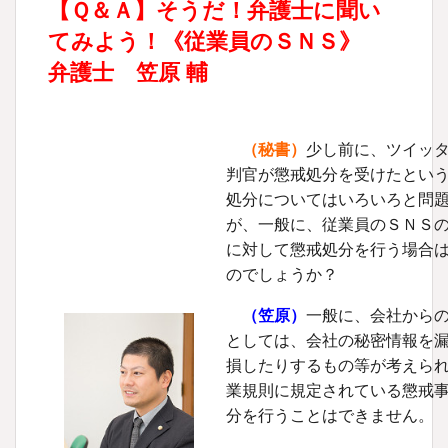
【Ｑ＆Ａ】そうだ！弁護士に聞い
てみよう！《従業員のＳＮＳ》
弁護士 笠原 輔
（秘書）
少し前に、ツイッ
判官が懲戒処分を受けたとい
処分についてはいろいろと問
が、一般に、従業員のＳＮＳ
に対して懲戒処分を行う場合
のでしょうか？
（笠原）
一般に、会社から
としては、会社の秘密情報を
損したりするもの等が考えら
業規則に規定されている懲戒
分を行うことはできません。