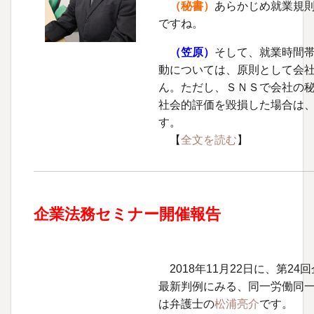
（秘書）
あらかじめ就業規
ですね。
（笠原）
そして、就業時間
動については、原則として会
ん。ただし、ＳＮＳで会社の
社会的評価を毀損した場合は
す。
【
全文を読む
】
企業法務セミナー開催報告
2018年11月22日に、第2
最新判例にみる、同一労働同
は弁護士の
松浦亮介
です。