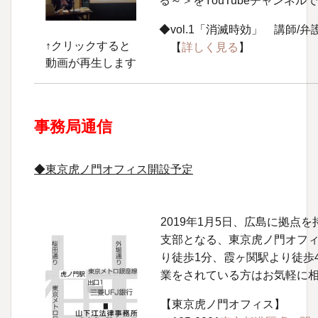
る～＞をYouTubeチャンネ
◆vol.1「消滅時効」 講師/弁
↑クリックすると
【
詳しく見る
】
動画が再生します
事務局通信
◆東京虎ノ門オフィス開設予定
2019年1月5日、広島に拠点
支部となる、東京虎ノ門オフ
り徒歩1分、霞ヶ関駅より徒歩
業をされている方はお気軽に
【東京虎ノ門オフィス】