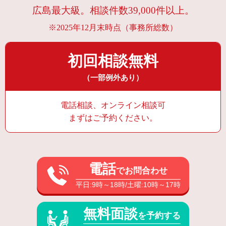
広島最大級。相談件数39,000件以上。
※2025年12月末時点（事務所総数）
初回相談無料
（一部例外あり）
電話相談、オンライン相談可
まずはご予約ください。
電話
でお問合わせ
平日:9時～18時/土曜:10時～17時
無料面談
を予約する