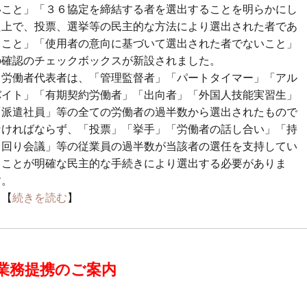
いこと」「３６協定を締結する者を選出することを明らかにし
た上で、投票、選挙等の民主的な方法により選出された者であ
ること」「使用者の意向に基づいて選出された者でないこと」
の確認のチェックボックスが新設されました。
労働者代表者は、「管理監督者」「パートタイマー」「アル
バイト」「有期契約労働者」「出向者」「外国人技能実習生」
「派遣社員」等の全ての労働者の過半数から選出されたもので
なければならず、「投票」「挙手」「労働者の話し合い」「持
ち回り会議」等の従業員の過半数が当該者の選任を支持してい
ることが明確な民主的な手続きにより選出する必要がありま
す。
【
続きを読む
】
業務提携のご案内