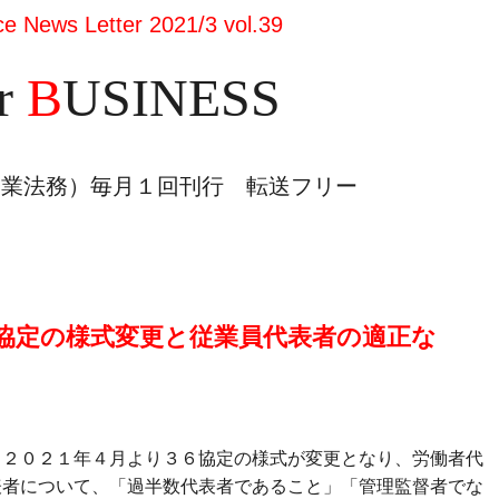
ce News Letter
2021/3 vol.39
r
B
USINESS
企業法務）毎月１回刊行 転送フリー
協定の様式変更と従業員代表者の適正な
２０２１年４月より３６協定の様式が変更となり、労働者代
表者について、「過半数代表者であること」「管理監督者でな