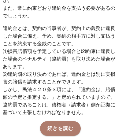
か。
また、常に約束どおり違約金を支払う必要があるの
でしょうか。
違約金とは、契約の当事者が、契約上の義務に違反
した場合に備え、予め、契約の相手方に対し支払う
ことを約束する金銭のことです。
⑴
損害賠償額を予定している場合と
⑵
約束に違反し
た場合のペナルティ（違約罰）を取り決めた場合が
あります。
⑵
違約罰の取り決めであれば、違約金とは別に実損
害の賠償を請求することができます。
しかし、民法４２０条３項には、「違約金は、賠償
額の予定と推定する。」と定められていますので、
違約罰であることは、債権者（請求者）側が証拠に
基づいて主張しなければなりません。
続きを読む