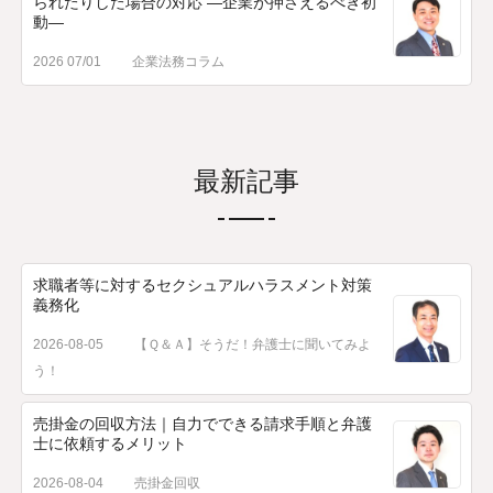
られたりした場合の対応 ―企業が押さえるべき初
動―
2026 07/01
企業法務コラム
最新記事
求職者等に対するセクシュアルハラスメント対策
義務化
2026-08-05
【Ｑ＆Ａ】そうだ！弁護士に聞いてみよ
う！
売掛金の回収方法｜自力でできる請求手順と弁護
士に依頼するメリット
2026-08-04
売掛金回収