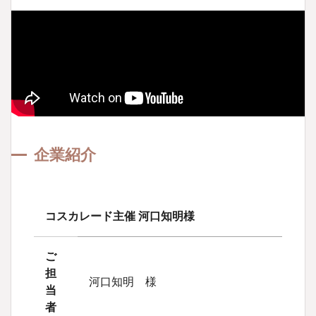
企業紹介
コスカレード主催 河口知明様
ご
担
河口知明 様
当
者