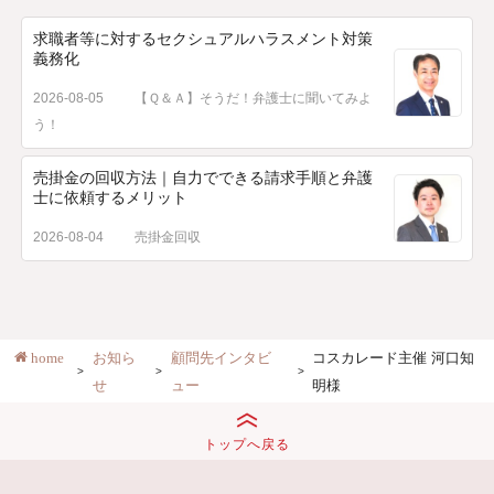
求職者等に対するセクシュアルハラスメント対策
義務化
2026-08-05
【Ｑ＆Ａ】そうだ！弁護士に聞いてみよ
う！
売掛金の回収方法｜自力でできる請求手順と弁護
士に依頼するメリット
2026-08-04
売掛金回収
home
お知ら
顧問先インタビ
コスカレード主催 河口知
せ
ュー
明様
トップへ戻る