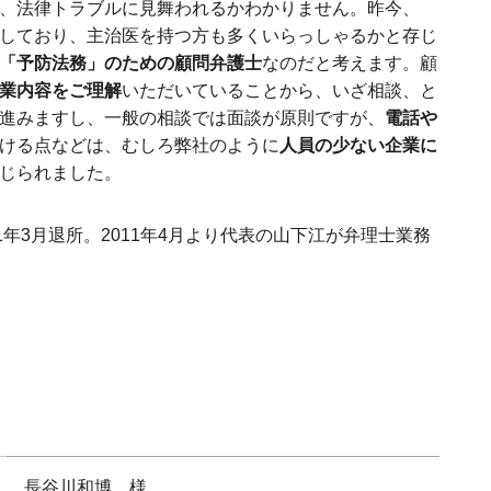
、法律トラブルに見舞われるかわかりません。昨今、
しており、主治医を持つ方も多くいらっしゃるかと存じ
「予防法務」のための顧問弁護士
なのだと考えます。顧
業内容をご理解
いただいていることから、いざ相談、と
進みますし、一般の相談では面談が原則ですが、
電話や
ける点などは、むしろ弊社のように
人員の少ない企業に
じられました。
1年3月退所。2011年4月より代表の山下江が弁理士業務
長谷川和博 様