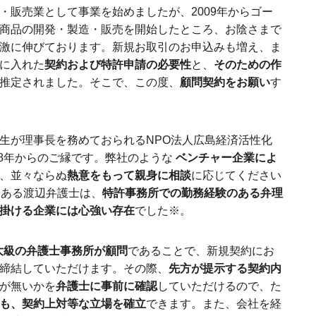
・販売業として事業を始めましたが、2009年からゴー
商品の開発・製造・販売を開始したところ、お陰さまで
激に伸びております。新規お取引のお申込みも増え、ま
に入れた
契約および特許申請の必要性
と、
そのための作
推定されました。そこで、この度、
顧問契約をお願い
す
生が理事長を務めておられるNPO法人広島経済活性化
08年からのご縁です。弊社のような
ベンチャー企業によ
、並々ならぬ
熱意をもって親身に相談
に応じてください
もある渡辺弁護士は、
特許事務所での勤務経験のある弁理
掛ける企業には心強い存在
でした※。
大級の弁護士事務所が顧問
であることで、新規契約にお
締結していただけます。その際、
先方が提示する契約内
が無いかを
弁護士に事前に確認
していただけるので、た
も、契約上対等な立場を確立
できます。また、会社を経