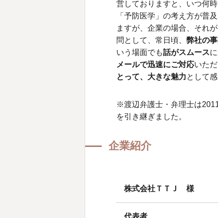
営しておりますと、いつ何時
「予防医学」の考え方が普及
ますが、企業の場合、それが
問として、常日頃、
弊社の事
いう場面でも
話がスムース
に
メールで迅速にご対応
いただ
とって、大きな魅力
として感
※渡辺弁護士・弁理士は201
を引き継ぎました。
企業紹介
株式会社ＴＴＪ 様
代表者