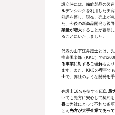
設立時には、繊維製品の製造
ルデンシルクを利用した美容
好評を博し、現在、売上が急
た、今後の新商品開発も視野
業量が増大
することが容易に
ることにいたしました。
代表の山下江弁護士とは、先
推進倶楽部（KKC）での20
る事業に対するご理解
もあり
ます。また、KKCの理事で
士
で、弊社のような
開発を手
弁護士16名を擁する広島
最
いても先方に安心して契約を
容
に弊社にとって不利な条項
とえ
先方が大手企業であって