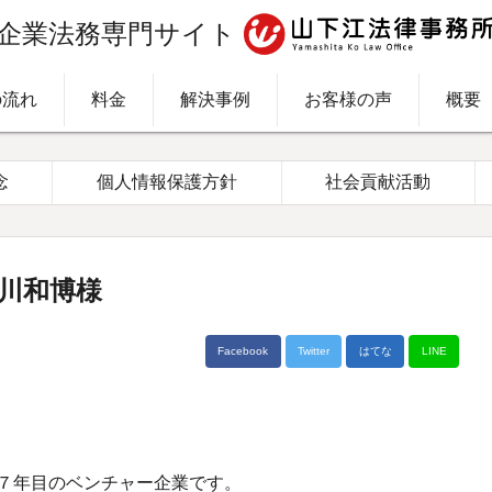
企業法務専門サイト
の流れ
料金
解決事例
お客様の声
概要
念
個人情報保護方針
社会貢献活動
谷川和博様
Facebook
Twitter
はてな
LINE
年７年目のベンチャー企業です。