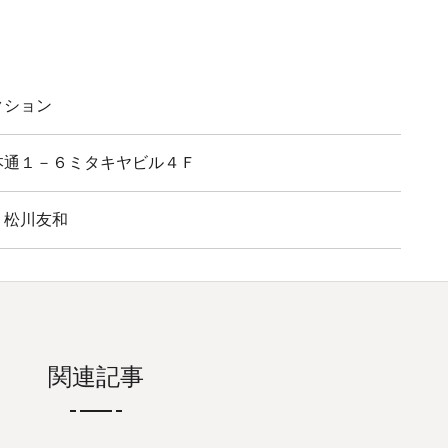
クション
本通１－６ミタキヤビル４Ｆ
 松川友和
関連記事