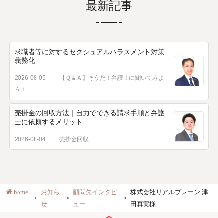
最新記事
求職者等に対するセクシュアルハラスメント対策
義務化
2026-08-05
【Ｑ＆Ａ】そうだ！弁護士に聞いてみよ
う！
売掛金の回収方法｜自力でできる請求手順と弁護
士に依頼するメリット
2026-08-04
売掛金回収
home
お知ら
顧問先インタビ
株式会社リアルブレーン 津
せ
ュー
田真実様