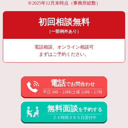
※2025年12月末時点（事務所総数）
初回相談無料
（一部例外あり）
電話相談、オンライン相談可
まずはご予約ください。
電話
でお問合わせ
平日:9時～18時/土曜:10時～17時
無料面談
を予約する
２４時間３６５日受付中