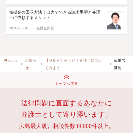
売掛金の回収方法｜自力でできる請求手順と弁護
士に依頼するメリット
2026-08-04
売掛金回収
home
お知ら
【Ｑ＆Ａ】そうだ！弁護士に聞い
裁量労
せ
てみよう！
働制
トップへ戻る
法律問題に直面するあなたに
弁護士として寄り添います。
広島最大級。相談件数39,000件以上。