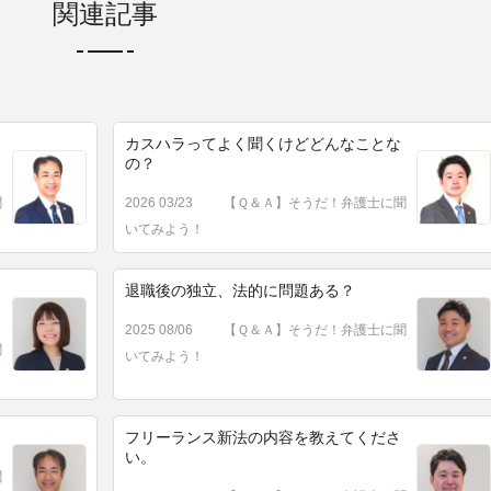
関連記事
カスハラってよく聞くけどどんなことな
の？
聞
2026 03/23
【Ｑ＆Ａ】そうだ！弁護士に聞
いてみよう！
退職後の独立、法的に問題ある？
2025 08/06
【Ｑ＆Ａ】そうだ！弁護士に聞
聞
いてみよう！
フリーランス新法の内容を教えてくださ
い。
聞