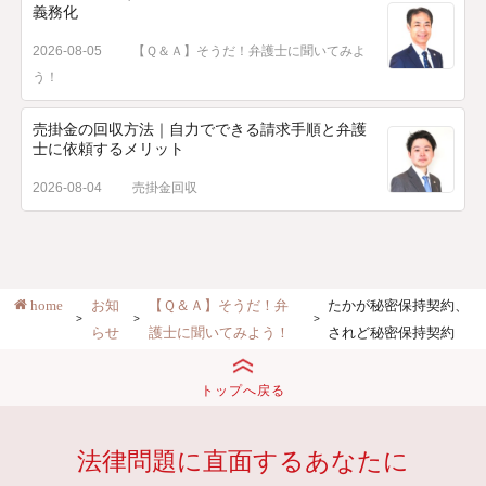
義務化
2026-08-05
【Ｑ＆Ａ】そうだ！弁護士に聞いてみよ
う！
売掛金の回収方法｜自力でできる請求手順と弁護
士に依頼するメリット
2026-08-04
売掛金回収
home
お知
【Ｑ＆Ａ】そうだ！弁
たかが秘密保持契約、
らせ
護士に聞いてみよう！
されど秘密保持契約
トップへ戻る
法律問題に直面するあなたに