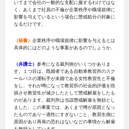
いてまで会社の一般的な支配に服するわけではな
く、あくまで社員の不倫が企業秩序や職場規律に
影響を与えているという場合に懲戒処分の対象に
なるだけです。
（秘書）
企業秩序や職場規律に影響を与えるとは
具体的にはどのような事案があるのでしょうか。
（
弁護士
）
参考になる裁判例がいくつかありま
す。１つ目は、既婚者である自動車教習所のスク
ールバスの運転手が未婚である女性教習生と不倫
をし、それが噂になって教習所の社会的評価を毀
損させ教習生が減少したとして懲戒解雇をしたも
のがあります。裁判所は当該懲戒解雇を無効とし
ました。この事案では、あくまで噂が原因となっ
たものであり一過性にすぎないこと、教習生側に
原因があり再発の恐れはないなどの事情から解雇
を無効としています。