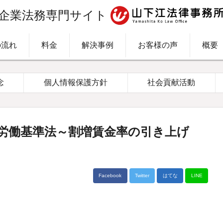
企業法務専門サイト
の流れ
料金
解決事例
お客様の声
概要
念
個人情報保護方針
社会貢献活動
労働基準法～割増賃金率の引き上げ
Facebook
Twitter
はてな
LINE