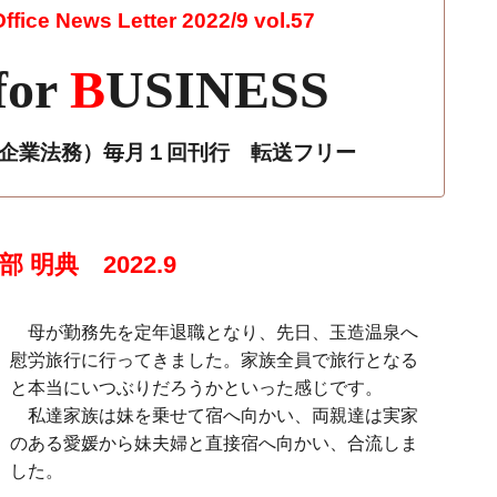
fice News Letter 2022/9 vol.57
for
B
USINESS
r 企業法務）毎月１回刊行 転送フリー
 明典 2022.9
母が勤務先を定年退職となり、先日、玉造温泉へ
慰労旅行に行ってきました。家族全員で旅行となる
と本当にいつぶりだろうかといった感じです。
私達家族は妹を乗せて宿へ向かい、両親達は実家
のある愛媛から妹夫婦と直接宿へ向かい、合流しま
した。