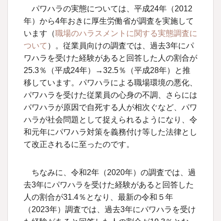
パワハラの実態については、平成24年（2012
年）から4年おきに厚生労働省が調査を実施して
います（
職場のハラスメントに関する実態調査に
ついて
）。従業員向けの調査では、過去3年にパ
ワハラを受けた経験があると回答した人の割合が
25.3％（平成24年）→32.5％（平成28年）と推
移しています。パワハラによる職場環境の悪化、
パワハラを受けた従業員の心身の不調、さらには
パワハラが原因で自死する人が相次ぐなど、パワ
ハラが社会問題として捉えられるようになり、令
和元年にパワハラ対策を義務付け等した法律とし
て改正されるに至ったのです。
ちなみに、令和
2
年（
2020
年）の調査では、過
去
3
年にパワハラを受けた経験があると回答した
人の割合が
31.4
％となり、最新の令和５年
（
2023
年）調査では、過去
3
年にパワハラを受け