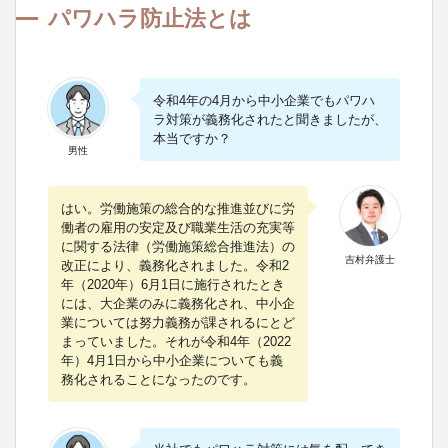
パワハラ防止法とは
パワハラ防止法の目的
改正のポイント
令和4年の4月から中小企業でもパワハ
そもそもパワハラとは？
ラ対策が義務化されたと聞きましたが、
本当ですか？
何がパワハラとされるのか
男性
事業者の講ずべき措置
はい。労働施策の総合的な推進並びに労
必ず講じなければならない措置
働者の雇用の安定及び職業生活の充実等
に関する法律（労働施策総合推進法）の
パワハラ防止のために行うことが望ましい取組
吉村弁護士
改正により、義務化されました。令和2
年（2020年）6月1日に施行されたとき
中小企業におけるパワハラ防止措置のメリッ
には、大企業のみに義務化され、中小企
ト
業については努力義務が課されるにとど
まっていました。それが令和4年（2022
執筆者
年）4月1日から中小企業についても義
務化されることになったのです。