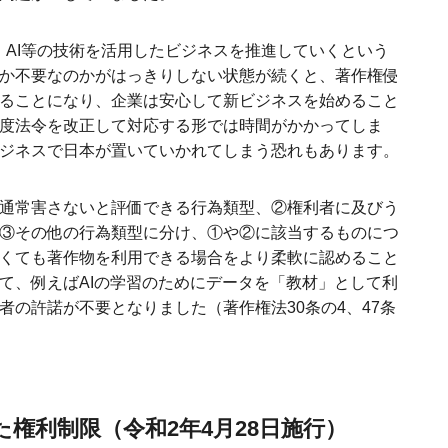
タ・AI等の技術を活用したビジネスを推進していくという
か不要なのかがはっきりしない状態が続くと、著作権侵
ることになり、企業は安心して新ビジネスを始めること
度法令を改正して対応する形では時間がかかってしま
ジネスで日本が置いていかれてしまう恐れもあります。
通常害さないと評価できる行為類型、②権利者に及びう
③その他の行為類型に分け、①や②に該当するものにつ
くても著作物を利用できる場合をより柔軟に認めること
て、例えばAIの学習のためにデータを「教材」として利
者の許諾が不要となりました（著作権法30条の4、47条
権利制限（令和2年4月28日施行）