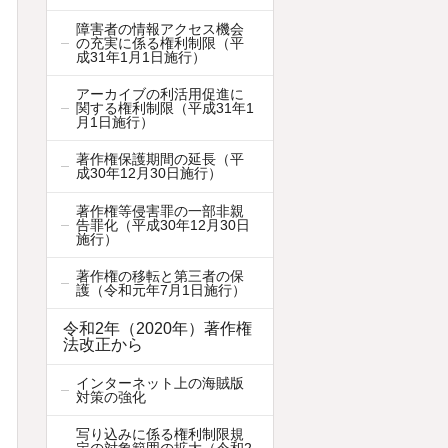
障害者の情報アクセス機会
の充実に係る権利制限（平
成31年1月1日施行）
アーカイブの利活用促進に
関する権利制限（平成31年1
月1日施行）
著作権保護期間の延長（平
成30年12月30日施行）
著作権等侵害罪の一部非親
告罪化（平成30年12月30日
施行）
著作権の移転と第三者の保
護（令和元年7月1日施行）
令和2年（2020年）著作権
法改正から
インターネット上の海賊版
対策の強化
写り込みに係る権利制限規