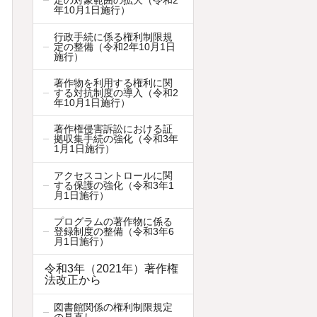
定の対象範囲の拡大（令和2
年10月1日施行）
行政手続に係る権利制限規
定の整備（令和2年10月1日
施行）
著作物を利用する権利に関
する対抗制度の導入（令和2
年10月1日施行）
著作権侵害訴訟における証
拠収集手続の強化（令和3年
1月1日施行）
アクセスコントロールに関
する保護の強化（令和3年1
月1日施行）
プログラムの著作物に係る
登録制度の整備（令和3年6
月1日施行）
令和3年（2021年）著作権
法改正から
図書館関係の権利制限規定
の見直し