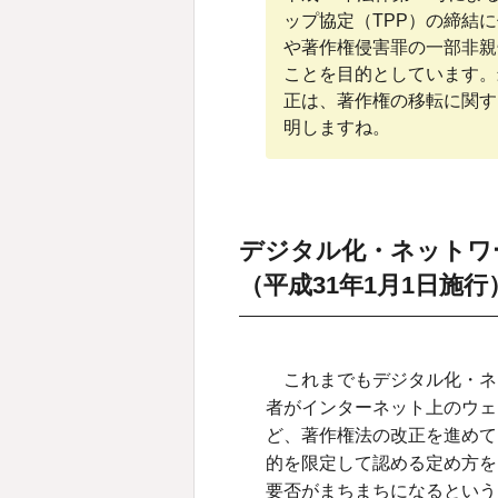
ップ協定（TPP）の締結
著作権侵害訴訟における証拠
や著作権侵害罪の一部非親
アクセスコントロールに関す
ことを目的としています。
正は、著作権の移転に関す
プログラムの著作物に係る登
明しますね。
令和3年（2021年）著作
図書館関係の権利制限規定
放送番組のインターネット同
デジタル化・ネットワ
令和５年（２０２３年）著
（平成31年1月1日施行
著作物等の利用に関する新
を超えない範囲内に施行予
これまでもデジタル化・ネ
海賊版被害等の実効的救済
日施行）
者がインターネット上のウェ
ど、著作権法の改正を進めて
まとめ
的を限定して認める定め方を
監修
要否がまちまちになるという