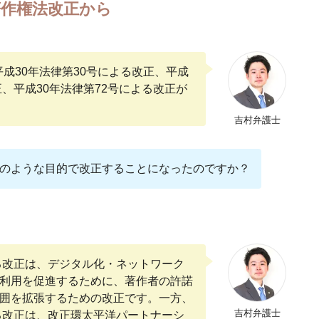
）著作権法改正から
の進展に対応した柔軟な権利制限（平成31年1月1日施行）
制限（令和2年4月28日施行）
充実に係る権利制限（平成31年1月1日施行）
、平成30年法律第30号による改正、平成
正、平成30年法律第72号による改正が
する権利制限（平成31年1月1日施行）
吉村弁護士
0年12月30日施行）
化（平成30年12月30日施行）
のような目的で改正することになったのですか？
（令和元年7月1日施行）
権法改正から
対策の強化
の対象範囲の拡大（令和2年10月1日施行）
よる改正は、デジタル化・ネットワーク
利用を促進するために、著作者の許諾
の整備（令和2年10月1日施行）
囲を拡張するための改正です。一方、
る対抗制度の導入（令和2年10月1日施行）
吉村弁護士
よる改正は、改正環太平洋パートナーシ