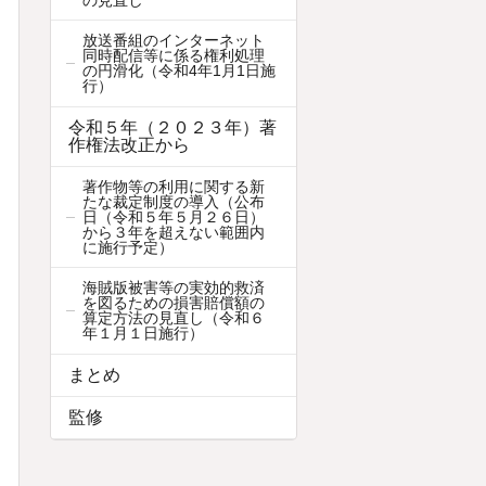
放送番組のインターネット
同時配信等に係る権利処理
の円滑化（令和4年1月1日施
行）
令和５年（２０２３年）著
作権法改正から
著作物等の利用に関する新
たな裁定制度の導入（公布
日（令和５年５月２６日）
から３年を超えない範囲内
に施行予定）
海賊版被害等の実効的救済
を図るための損害賠償額の
算定方法の見直し（令和６
年１月１日施行）
まとめ
監修