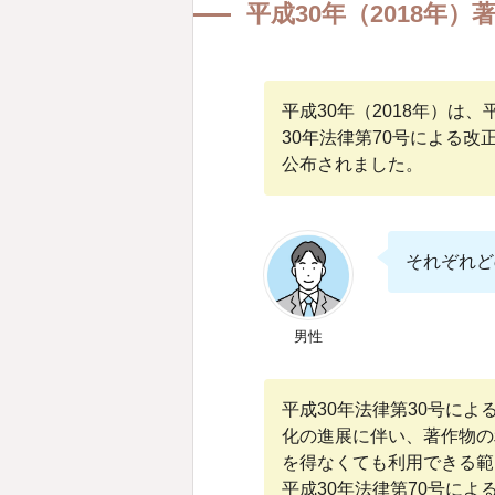
平成30年（2018年
デジタル化・ネットワーク化
教育の情報化に対応した権利
障害者の情報アクセス機会の
平成30年（2018年）は
30年法律第70号による改
アーカイブの利活用促進に関
公布されました。
著作権保護期間の延長（平成3
著作権等侵害罪の一部非親告罪
それぞれど
著作権の移転と第三者の保護
令和2年（2020年）著作
男性
インターネット上の海賊版
写り込みに係る権利制限規定
平成30年法律第30号に
化の進展に伴い、著作物の
行政手続に係る権利制限規定
を得なくても利用できる範
著作物を利用する権利に関す
平成30年法律第70号に