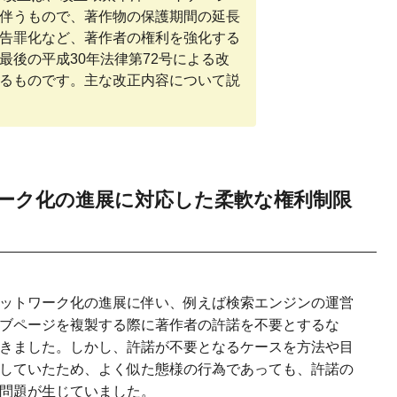
に伴うもので、著作物の保護期間の延長
収集手続の強化（令和3年1月1日施行）
告罪化など、著作者の権利を強化する
る保護の強化（令和3年1月1日施行）
最後の平成30年法律第72号による改
るものです。主な改正内容について説
録制度の整備（令和3年6月1日施行）
権法改正から
の見直し
時配信等に係る権利処理の円滑化（令和4年1月1日施行）
ーク化の進展に対応した柔軟な権利制限
作権法改正から
）
たな裁定制度の導入（公布日（令和５年５月２６日）から３年
定）
ットワーク化の進展に伴い、例えば検索エンジンの運営
を図るための損害賠償額の算定方法の見直し（令和６年１月１
ブページを複製する際に著作者の許諾を不要とするな
きました。しかし、許諾が不要となるケースを方法や目
していたため、よく似た態様の行為であっても、許諾の
問題が生じていました。