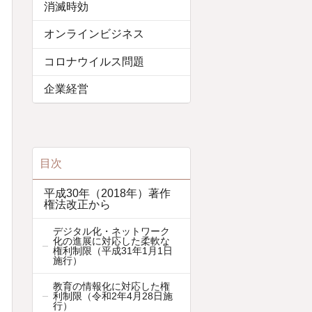
消滅時効
オンラインビジネス
コロナウイルス問題
企業経営
目次
平成30年（2018年）著作
権法改正から
デジタル化・ネットワーク
化の進展に対応した柔軟な
権利制限（平成31年1月1日
施行）
教育の情報化に対応した権
利制限（令和2年4月28日施
行）