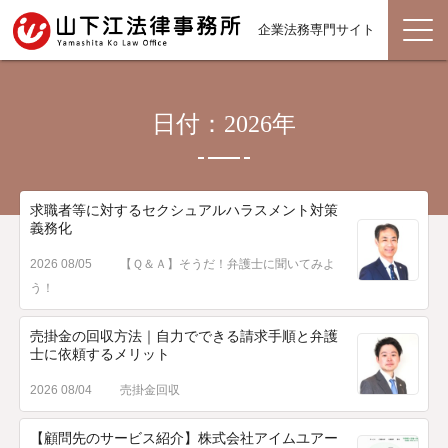
企業法務専門サイト
日付：2026年
求職者等に対するセクシュアルハラスメント対策
義務化
2026 08/05
【Ｑ＆Ａ】そうだ！弁護士に聞いてみよ
う！
売掛金の回収方法｜自力でできる請求手順と弁護
士に依頼するメリット
2026 08/04
売掛金回収
【顧問先のサービス紹介】株式会社アイムユアー